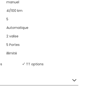
manuel
4l/100 km
5
Automatique
2 valise
5 Portes
illimité
es
TT options