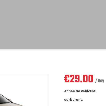
€
29.00
/ Day
Année de véhicule:
carburant: