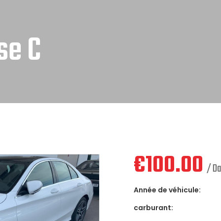
se C
€
100.00
/ D
Année de véhicule:
carburant: