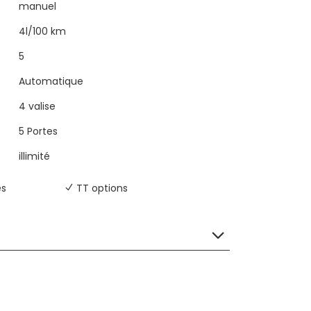
manuel
4l/100 km
5
Automatique
4 valise
5 Portes
illimité
es
TT options