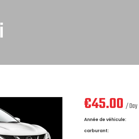
i
€
45.00
/ Day
Année de véhicule:
carburant: