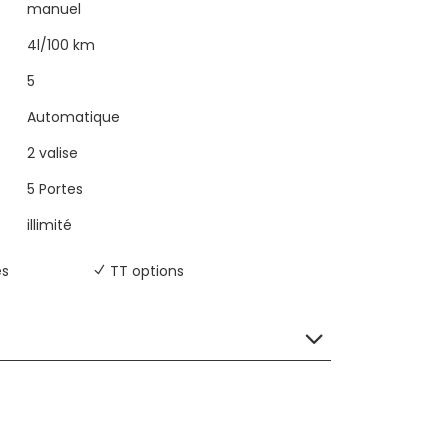
manuel
4l/100 km
5
Automatique
2 valise
5 Portes
illimité
es
TT options