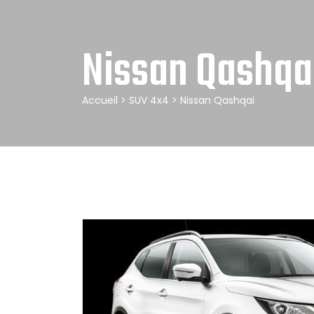
Nissan Qashqa
Accueil
>
SUV 4x4
> Nissan Qashqai