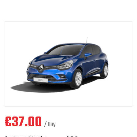
€
37.00
/ Day