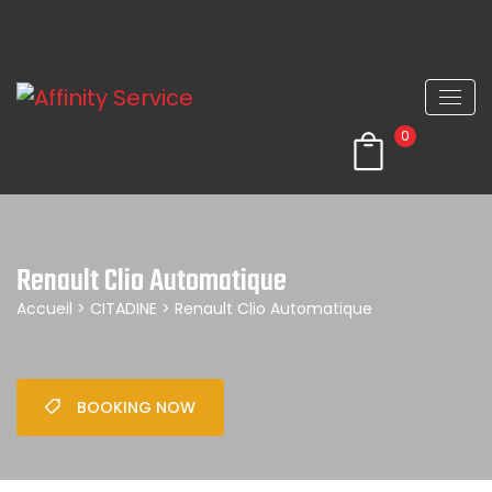
panier
0
Renault Clio Automatique
Accueil
>
CITADINE
> Renault Clio Automatique
BOOKING NOW