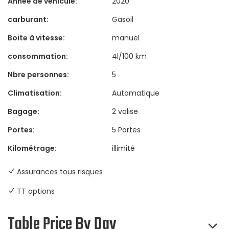
Année de véhicule:
2020
carburant:
Gasoil
Boite à vitesse:
manuel
consommation:
4l/100 km
Nbre personnes:
5
Climatisation:
Automatique
Bagage:
2 valise
Portes:
5 Portes
Kilométrage:
illimité
Assurances tous risques
TT options
Table Price By Day